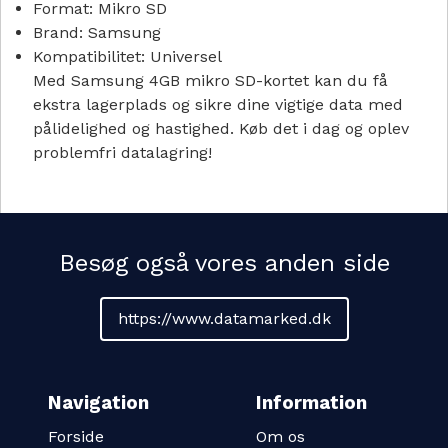
Format:
Mikro SD
Brand:
Samsung
Kompatibilitet:
Universel
Med Samsung 4GB mikro SD-kortet kan du få
ekstra lagerplads og sikre dine vigtige data med
pålidelighed og hastighed. Køb det i dag og oplev
problemfri datalagring!
Besøg også vores anden side
https://www.datamarked.dk
Navigation
Information
Forside
Om os